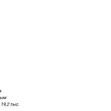
в
ным
19,2 тыс.