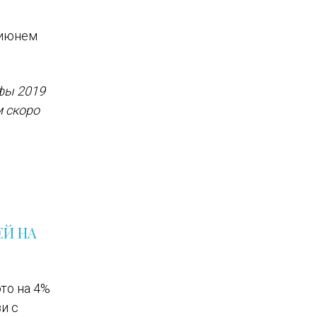
-июнем
ифы 2019
м скоро
ЕЙ НА
это на 4%
и с