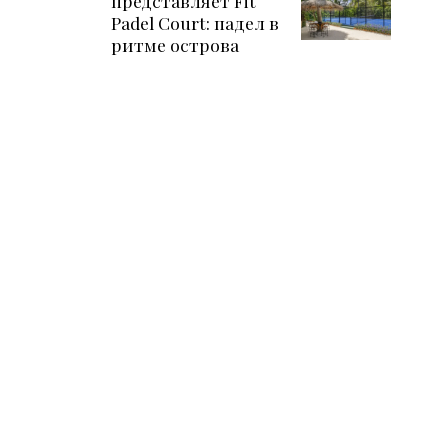
представляет Fit
Padel Court: падел в
ритме острова