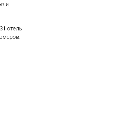
ов и
31 отель
номеров.