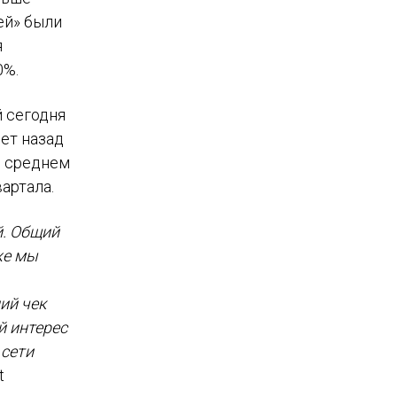
ей» были
я
0%.
 сегодня
лет назад
 в среднем
артала.
й. Общий
же мы
ий чек
й интерес
 сети
t