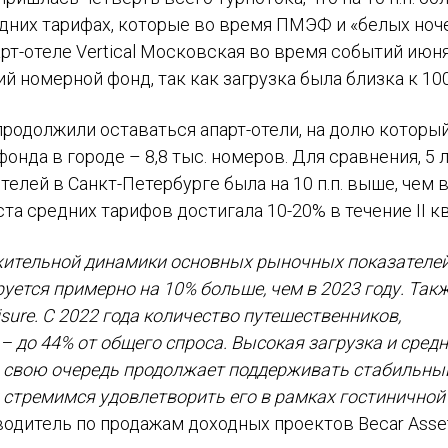
едних тарифах, которые во время ПМЭФ и «белых ноч
рт-отеле Vertical Московская во время событий июн
 номерной фонд, так как загрузка была близка к 10
родолжили оставаться апарт-отели, на долю который
нда в городе – 8,8 тыс. номеров. Для сравнения, 5 
отелей в Санкт-Петербурге была на 10 п.п. выше, чем
ста средних тарифов достигала 10-20% в течение II кв
жительной динамики основных рыночных показателе
руется примерно на 10% больше, чем в 2023 году. Так
sure. С 2022 года количество путешественников,
 до 44% от общего спроса. Высокая загрузка и средн
в свою очередь продолжает поддерживать стабильны
и стремимся удовлетворить его в рамках гостиничной
одитель по продажам доходных проектов Becar Asse