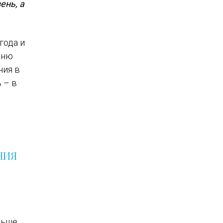
ень, а
года и
вню
ния в
 – в
НИЯ
е
льше