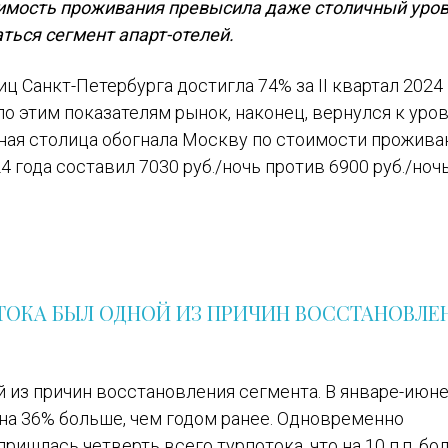
оимость проживания превысила даже столичный уров
ться сегмент апарт-отелей.
 Санкт-Петербурга достигла 74% за II квартал 2024 
 по этим показателям рынок, наконец, вернулся к уро
ная столица обогнала Москву по стоимости прожива
 года составил 7030 руб./ночь против 6900 руб./ночь
ТОКА БЫЛ ОДНОЙ ИЗ ПРИЧИН ВОССТАНОВЛЕ
й из причин восстановления сегмента. В январе-июн
 на 36% больше, чем годом ранее. Одновременно
ришлась четверть всего турпотока, что на 10 п.п. бо