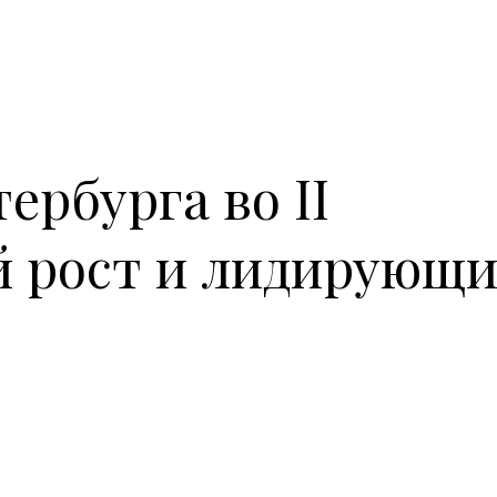
ербурга во II
й рост и лидирующи