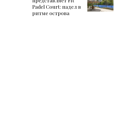
представляет Fit
Padel Court: падел в
ритме острова