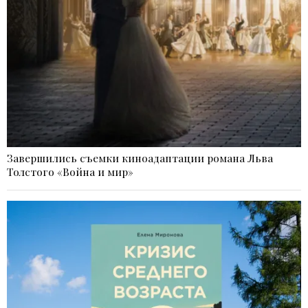
Завершились съемки киноадаптации романа Льва
Толстого «Война и мир»