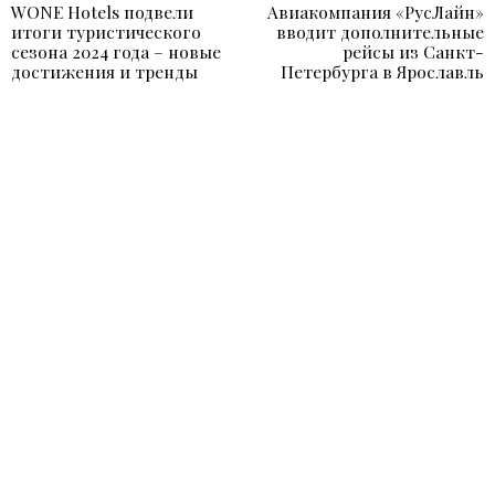
WONE Hotels подвели
Авиакомпания «РусЛайн»
Previous
N
по
итоги туристического
вводит дополнительные
post:
p
сезона 2024 года – новые
рейсы из Санкт-
записям
достижения и тренды
Петербурга в Ярославль