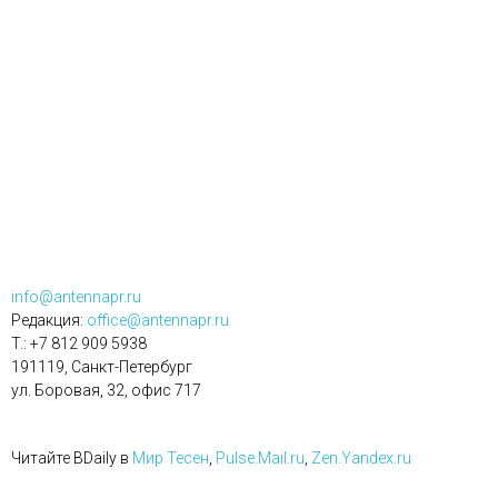
info@antennapr.ru
Редакция:
office@antennapr.ru
T.: +7 812 909 5938
191119, Санкт-Петербург
ул. Боровая, 32, офис 717
Читайте BDaily в
Мир Тесен
,
Pulse.Mail.ru
,
Zen.Yandex.ru