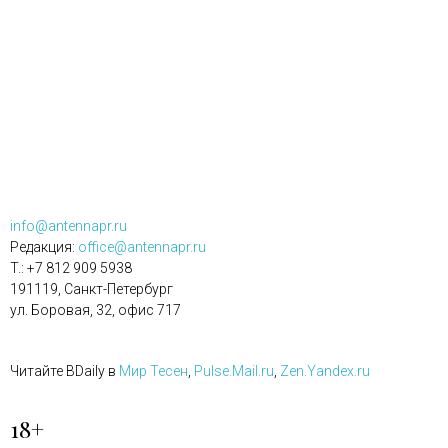
info@antennapr.ru
Редакция:
office@antennapr.ru
T.: +7 812 909 5938
191119, Санкт-Петербург
ул. Боровая, 32, офис 717
Читайте BDaily в
Мир Тесен
,
Pulse.Mail.ru
,
Zen.Yandex.ru
18+