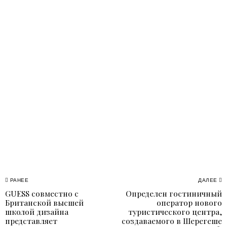
Навигация
РАНЕЕ
ДАЛЕЕ
GUESS совместно с
Определен гостиничный
Previous
N
по
Британской высшей
оператор нового
post:
p
школой дизайна
туристического центра,
записям
представляет
создаваемого в Шерегеше