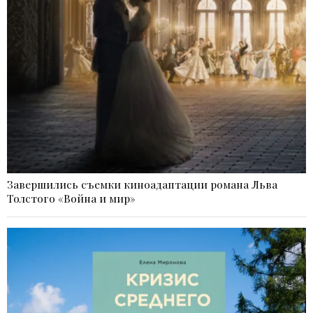
Завершились съемки киноадаптации романа Льва
Толстого «Война и мир»