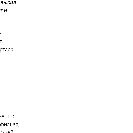
евысил
т и
и
т
ртала
мент с
офисная,
демией