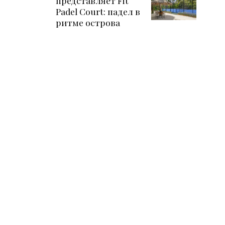
представляет Fit
Padel Court: падел в
ритме острова