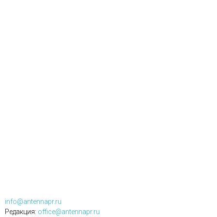
info@antennapr.ru
Редакция:
office@antennapr.ru