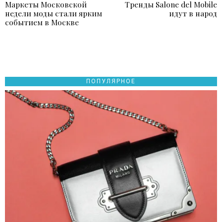
Маркеты Московской
Тренды Salone del Mobile
Previous
N
по
недели моды стали ярким
идут в народ
post:
p
событием в Москве
записям
ПОПУЛЯРНОЕ