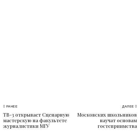
Навигация
РАНЕЕ
ДАЛЕЕ
ТВ-3 открывает Сценарную
Московских школьников
Previous
N
по
мастерскую на факультете
научат основам
post:
p
журналистики МГУ
гостеприимства
записям