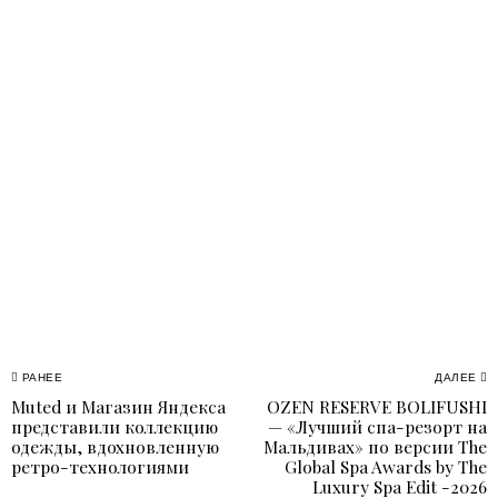
Навигация
РАНЕЕ
ДАЛЕЕ
Muted и Магазин Яндекса
OZEN RESERVE BOLIFUSHI
Previous
N
по
представили коллекцию
— «Лучший спа-резорт на
post:
p
одежды, вдохновленную
Мальдивах» по версии The
записям
ретро-технологиями
Global Spa Awards by The
Luxury Spa Edit -2026