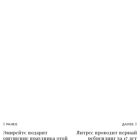
Навигация
РАНЕЕ
ДАЛЕЕ
Эмирейтс подарит
Литрес проводит первый
Previous
N
по
ощущение праздника этой
ребрендинг за 17 лет
post:
p