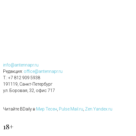
info@antennapr.ru
Редакция:
office@antennapr.ru
T.: +7 812 909 5938
191119, Санкт-Петербург
ул. Боровая, 32, офис 717
Читайте BDaily в
Мир Тесен
,
Pulse.Mail.ru
,
Zen.Yandex.ru
18+