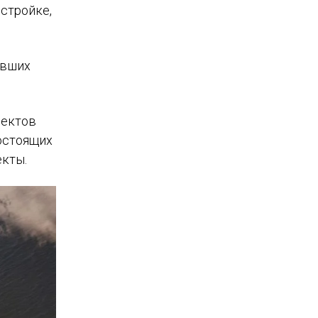
истройке,
ывших
оектов
остоящих
екты.