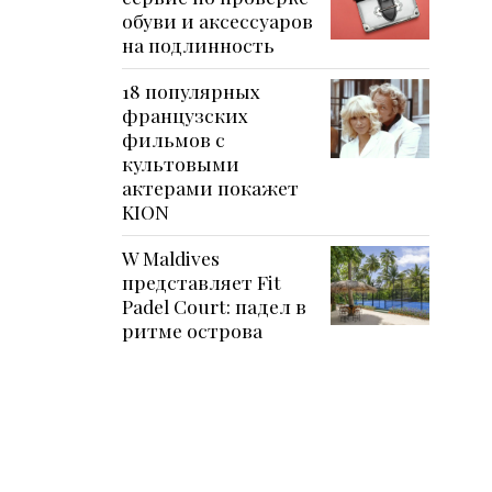
обуви и аксессуаров
на подлинность
18 популярных
французских
фильмов с
культовыми
актерами покажет
KION
W Maldives
представляет Fit
Padel Court: падел в
ритме острова