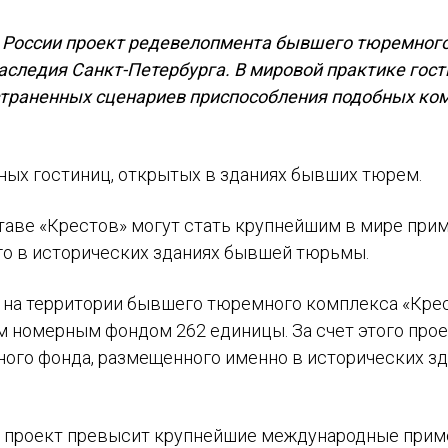
я России проект редевелопмента бывшего тюремног
аследия Санкт-Петербурга. В мировой практике гос
страненных сценариев приспособления подобных ко
ых гостиниц, открытых в зданиях бывших тюрем.
таве «Крестов» могут стать крупнейшим в мире при
го в исторических зданиях бывшей тюрьмы.
а на территории бывшего тюремного комплекса «Кре
им номерным фондом 262 единицы. За счет этого про
ного фонда, размещенного именно в исторических з
а проект превысит крупнейшие международные прим