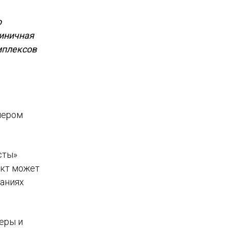
о
тиничная
мплексов
мером
сты»
ект может
даниях
еры и