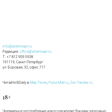
info@antennapr.ru
Редакция:
office@antennapr.ru
T.: +7 812 909 5938
191119, Санкт-Петербург
ул. Боровая, 32, офис 717
Читайте BDaily в
Мир Тесен
,
Pulse.Mail.ru
,
Zen.Yandex.ru
18+
Чрезмерное употребление алкоголя вредит Вашему здоровью.