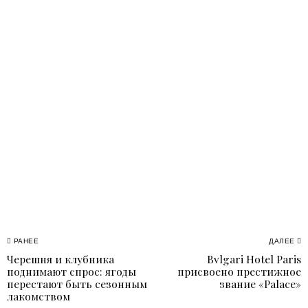
Навигация
РАНЕЕ
ДАЛЕЕ
Черешня и клубника
Bvlgari Hotel Paris
Previous
N
по
поднимают спрос: ягоды
присвоено престижное
post:
p
перестают быть сезонным
звание «Palace»
записям
лакомством