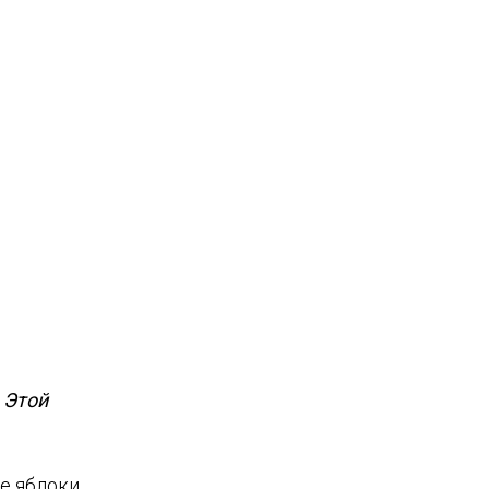
 Этой
е яблоки