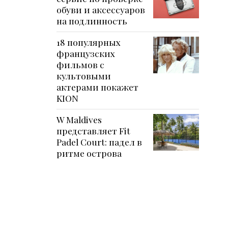
обуви и аксессуаров
на подлинность
18 популярных
французских
фильмов с
культовыми
актерами покажет
KION
W Maldives
представляет Fit
Padel Court: падел в
ритме острова