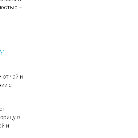
рностью –
У
ют чай и
нии с
ет
корицу в
ой и