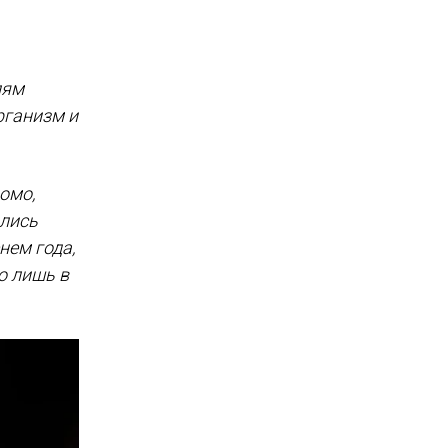
лям
рганизм и
омо,
ались
нем года,
о лишь в