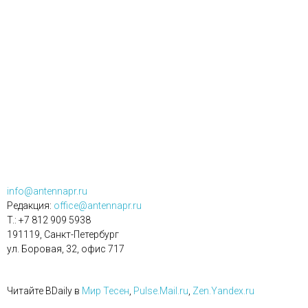
info@antennapr.ru
Редакция:
office@antennapr.ru
T.: +7 812 909 5938
191119, Санкт-Петербург
ул. Боровая, 32, офис 717
Читайте BDaily в
Мир Тесен
,
Pulse.Mail.ru
,
Zen.Yandex.ru