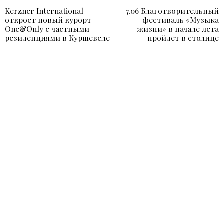
Навигация
Kerzner International
7.06 Благотворительный
Previous
N
по
откроет новый курорт
фестиваль «Музыка
post:
p
One&Only с частными
жизни» в начале лета
записям
резиденциями в Куршевеле
пройдет в столице