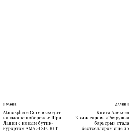
Навигация
РАНЕЕ
ДАЛЕЕ
Atmosphere Core выходит
Книга Алексея
Previous
N
по
на южное побережье Шри-
Комиссарова «Разрушая
post:
p
Ланки с новым бутик-
барьеры» стала
записям
курортом AMAGI SECRET
бестселлером еще до