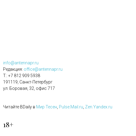
info@antennapr.ru
Редакция:
office@antennapr.ru
T.: +7 812 909 5938
191119, Санкт-Петербург
ул. Боровая, 32, офис 717
Читайте BDaily в
Мир Тесен
,
Pulse.Mail.ru
,
Zen.Yandex.ru
18+