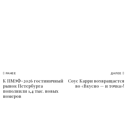
Навигация
РАНЕЕ
ДАЛЕЕ
К ПМЭФ-2026 гостиничный
Соус Карри возвращается
Previous
N
по
рынок Петербурга
во «Вкусно — и точка»!
post:
p
пополнили 1,4 тыс. новых
записям
номеров