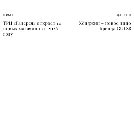
Навигация
РАНЕЕ
ДАЛЕЕ
ТРЦ «Галерея» откроет 14
Хёнджин – новое лицо
Previous
N
по
новых магазинов в 2026
бренда GUESS
post:
p
году
записям