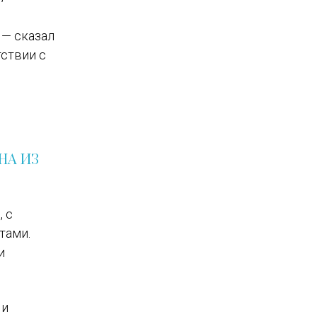
, — сказал
тствии с
НА ИЗ
, с
тами.
и
 и