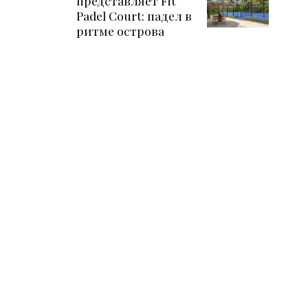
представляет Fit
Padel Court: падел в
ритме острова