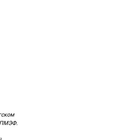
гском
 ПМЭФ.
я