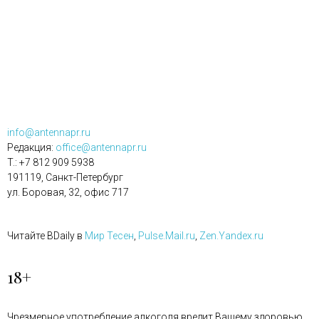
info@antennapr.ru
Редакция:
office@antennapr.ru
T.: +7 812 909 5938
191119, Санкт-Петербург
ул. Боровая, 32, офис 717
Читайте BDaily в
Мир Тесен
,
Pulse.Mail.ru
,
Zen.Yandex.ru
18+
Чрезмерное употребление алкоголя вредит Вашему здоровью.