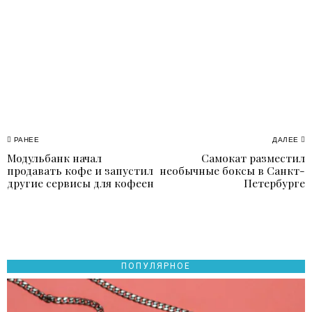
Навигация
РАНЕЕ
ДАЛЕЕ
Модульбанк начал
Самокат разместил
Previous
N
по
продавать кофе и запустил
необычные боксы в Санкт-
post:
p
другие сервисы для кофеен
Петербурге
записям
ПОПУЛЯРНОЕ