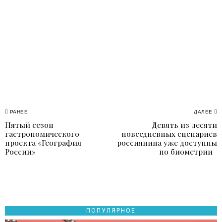
Навигация
РАНЕЕ
ДАЛЕЕ
Пятый сезон
Девять из десяти
Previous
N
по
гастрономического
повседневных сценариев
post:
p
проекта «География
россиянина уже доступны
записям
России»
по биометрии
ПОПУЛЯРНОЕ