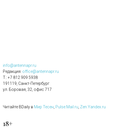
info@antennapr.ru
Редакция:
office@antennapr.ru
T.: +7 812 909 5938
191119, Санкт-Петербург
ул. Боровая, 32, офис 717
Читайте BDaily в
Мир Тесен
,
Pulse.Mail.ru
,
Zen.Yandex.ru
18+