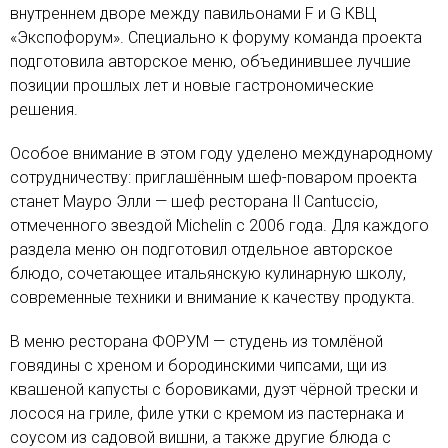
внутреннем дворе между павильонами F и G КВЦ
«Экспофорум». Специально к форуму команда проекта
подготовила авторское меню, объединившее лучшие
позиции прошлых лет и новые гастрономические
решения.
Особое внимание в этом году уделено международному
сотрудничеству: приглашённым шеф-поваром проекта
станет Мауро Элли — шеф ресторана Il Cantuccio,
отмеченного звездой Michelin с 2006 года. Для каждого
раздела меню он подготовил отдельное авторское
блюдо, сочетающее итальянскую кулинарную школу,
современные техники и внимание к качеству продукта.
В меню ресторана ФОРУМ — студень из томлёной
говядины с хреном и бородинскими чипсами, щи из
квашеной капусты с боровиками, дуэт чёрной трески и
лосося на гриле, филе утки с кремом из пастернака и
соусом из садовой вишни, а также другие блюда с