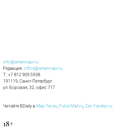
info@antennapr.ru
Редакция:
office@antennapr.ru
T.: +7 812 909 5938
191119, Санкт-Петербург
ул. Боровая, 32, офис 717
Читайте BDaily в
Мир Тесен
,
Pulse.Mail.ru
,
Zen.Yandex.ru
18+