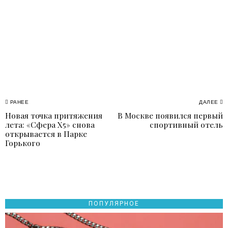
Навигация
РАНЕЕ
ДАЛЕЕ
Новая точка притяжения
В Москве появился первый
Previous
N
по
лета: «Сфера Х5» снова
спортивный отель
post:
p
открывается в Парке
записям
Горького
ПОПУЛЯРНОЕ