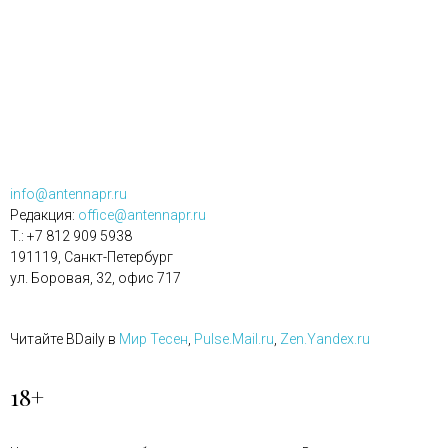
info@antennapr.ru
Редакция:
office@antennapr.ru
T.: +7 812 909 5938
191119, Санкт-Петербург
ул. Боровая, 32, офис 717
Читайте BDaily в
Мир Тесен
,
Pulse.Mail.ru
,
Zen.Yandex.ru
18+