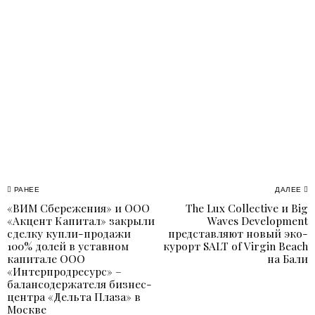
Навигация
РАНЕЕ
ДАЛЕЕ
«ВИМ Сбережения» и ООО
The Lux Collective и Big
Previous
N
по
«Акцент Капитал» закрыли
Waves Development
post:
p
сделку купли-продажи
представляют новый эко-
записям
100% долей в уставном
курорт SALT of Virgin Beach
капитале ООО
на Бали
«Интерпродресурс» –
балансодержателя бизнес-
центра «Дельта Плаза» в
Москве