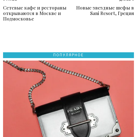
Навигация
Сетевые кафе и рестораны
Новые звездные шефы в
Previous
N
по
открываются в Москве и
Sani Resort, Греция
post:
p
Подмосковье
записям
ПОПУЛЯРНОЕ