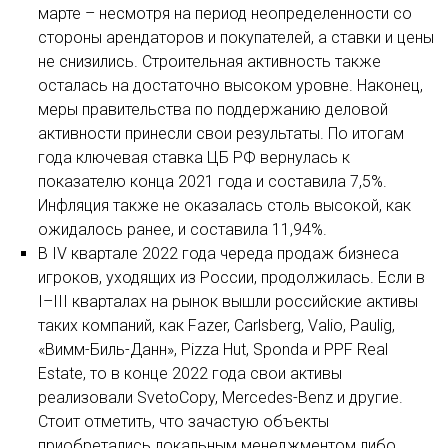
марте – несмотря на период неопределенности со
стороны арендаторов и покупателей, а ставки и цены
не снизились. Строительная активность также
осталась на достаточно высоком уровне. Наконец,
меры правительства по поддержанию деловой
активности принесли свои результаты. По итогам
года ключевая ставка ЦБ РФ вернулась к
показателю конца 2021 года и составила 7,5%.
Инфляция также не оказалась столь высокой, как
ожидалось ранее, и составила 11,94%.
В IV квартале 2022 года череда продаж бизнеса
игроков, уходящих из России, продолжилась. Если в
I–III кварталах на рынок вышли российские активы
таких компаний, как Fazer, Carlsberg, Valio, Paulig,
«Вимм-Биль-Данн», Pizza Hut, Sponda и PPF Real
Estate, то в конце 2022 года свои активы
реализовали SvetoCopy, Mercedes-Benz и другие.
Стоит отметить, что зачастую объекты
приобретались локальным менеджментом либо