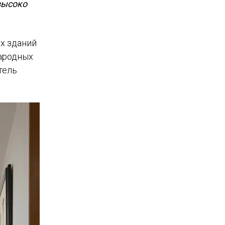
высоко
их зданий
народных
тель