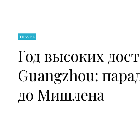
TRAVEL
Год высоких дос
Guangzhou: парад
до Мишлена