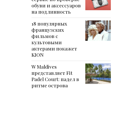
обуви и аксессуаров
на подлинность
18 популярных
французских
фильмов с
культовыми
актерами покажет
KION
W Maldives
представляет Fit
Padel Court: падел в
ритме острова