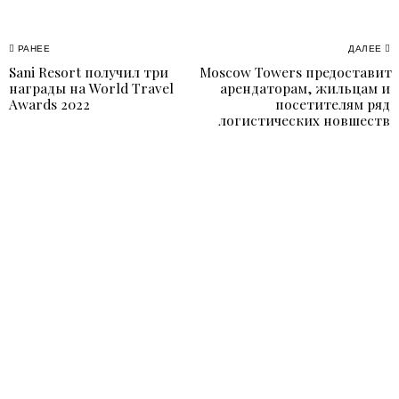
Навигация
РАНЕЕ
ДАЛЕЕ
Sani Resort получил три
Moscow Towers предоставит
Previous
N
по
награды на World Travel
арендаторам, жильцам и
post:
p
Awards 2022
посетителям ряд
записям
логистических новшеств