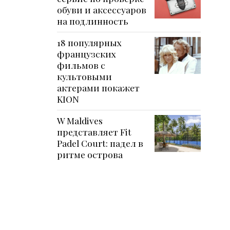
обуви и аксессуаров
на подлинность
18 популярных
французских
фильмов с
культовыми
актерами покажет
KION
W Maldives
представляет Fit
Padel Court: падел в
ритме острова