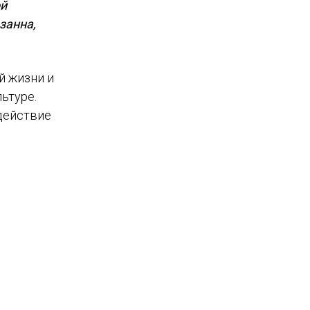
ой
занна,
й жизни и
ьтуре.
действие