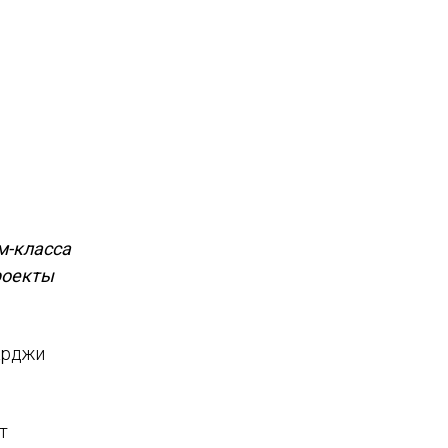
м-класса
роекты
арджи
т