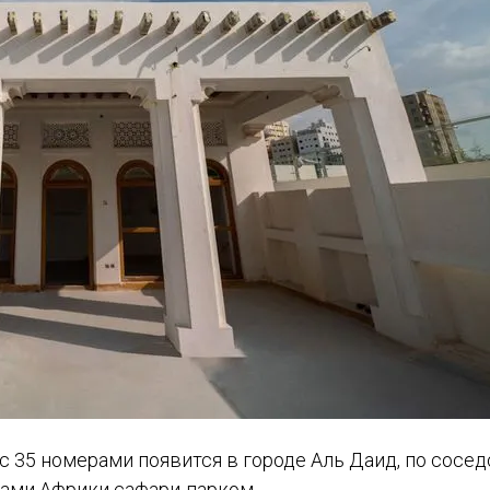
t с 35 номерами появится в городе Аль Даид, по сосед
ами Африки сафари-парком.