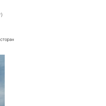
r)
есторан