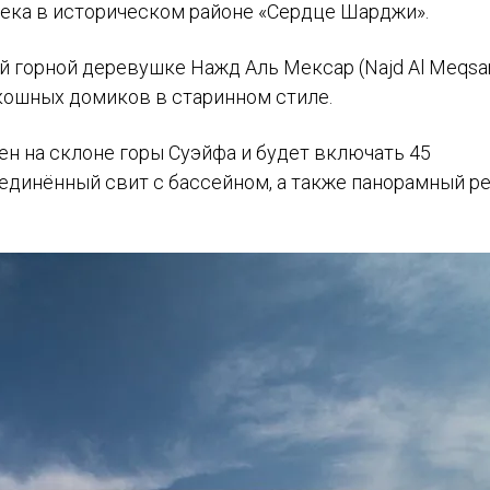
века в историческом районе «Сердце Шарджи».
й горной деревушке Нажд Аль Мексар (Najd Al Meqsa
скошных домиков в старинном стиле.
роен на склоне горы Суэйфа и будет включать 45
единённый свит с бассейном, а также панорамный р