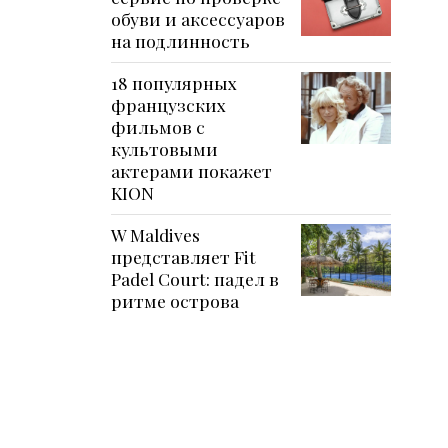
обуви и аксессуаров
на подлинность
18 популярных
французских
фильмов с
культовыми
актерами покажет
KION
W Maldives
представляет Fit
Padel Court: падел в
ритме острова