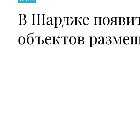
В Шардже появит
объектов разме