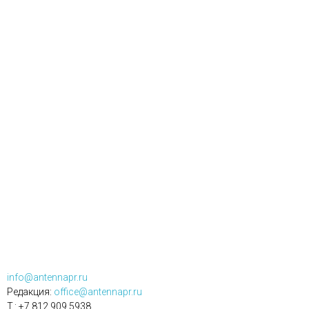
info@antennapr.ru
Редакция:
office@antennapr.ru
T.: +7 812 909 5938