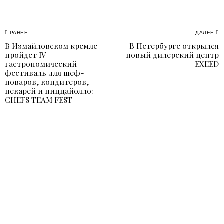
Навигация
РАНЕЕ
ДАЛЕЕ
В Измайловском кремле
В Петербурге открылся
Previous
N
по
пройдет IV
новый дилерский центр
post:
p
гастрономический
EXEED
записям
фестиваль для шеф-
поваров, кондитеров,
пекарей и пиццайолло:
CHEFS TEAM FEST