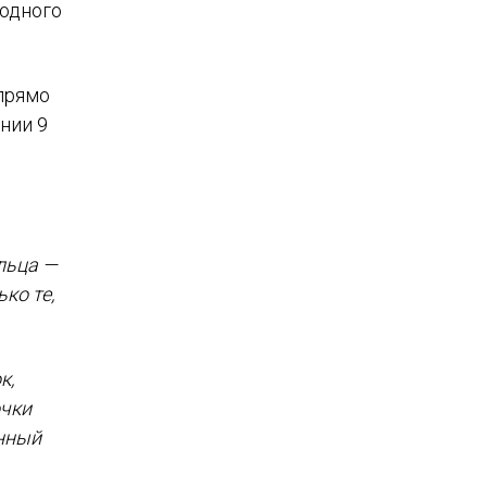
 одного
прямо
нии 9
льца —
ко те,
к,
очки
янный