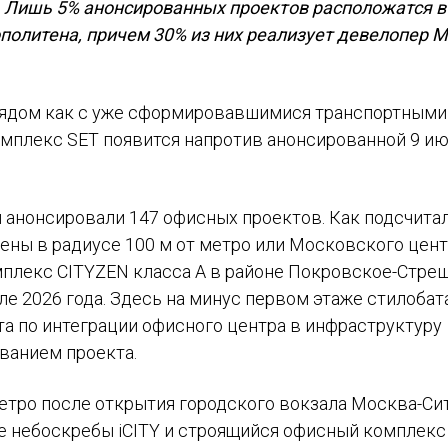
Лишь 5% анонсированных проектов расположатся в
политена, причем 30% из них реализует девелопер M
рядом как с уже сформировавшимися транспортными
омплекс SET появится напротив анонсированной 9 и
ы анонсировали 147 офисных проектов. Как подсчита
ожены в радиусе 100 м от метро или Московского цен
мплекс CITYZEN класса А в районе Покровское-Стре
е 2026 года. Здесь на минус первом этаже стилобат
та по интеграции офисного центра в инфраструктуру
ванием проекта.
тро после открытия городского вокзала Москва-Си
е
небоскребы iCITY и строящийся офисный комплекс