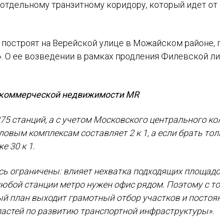
 отдельному транзитному коридору, который идет от
 построят на Верейской улице в Можайском районе, 
. О ее возведении в рамках продления Филевской ли
 коммерческой недвижимости MR
75 станций, а с учетом Московского центрального ко
овым комплексам составляет 2 к 1, а если брать толь
е 30 к 1.
ь ограничены: влияет нехватка подходящих площадо
любой станции метро нужен офис рядом. Поэтому с т
ый план выходит грамотный отбор участков и посто
ластей по развитию транспортной инфраструктуры».