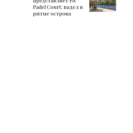
представляет Fit
Padel Court: падел в
ритме острова