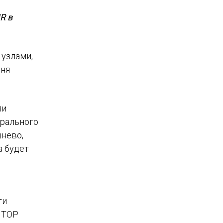
R в
 узлами,
юня
ли
трального
шнево,
а будет
ти
 TOP