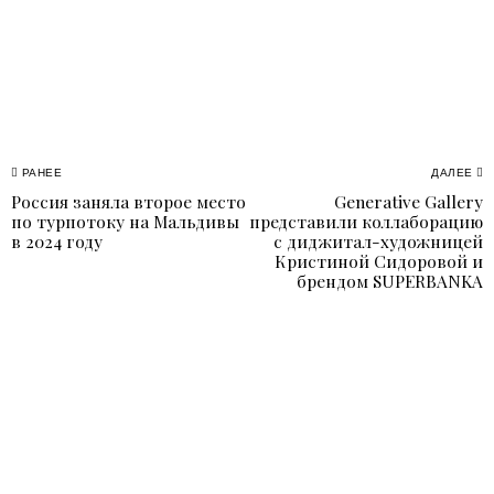
Навигация
РАНЕЕ
ДАЛЕЕ
Россия заняла второе место
Generative Gallery
Previous
N
по
по турпотоку на Мальдивы
представили коллаборацию
post:
p
в 2024 году
с диджитал-художницей
записям
Кристиной Сидоровой и
брендом SUPERBANKA