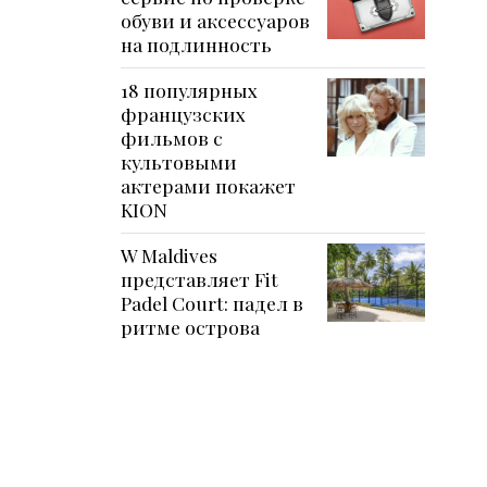
обуви и аксессуаров
на подлинность
18 популярных
французских
фильмов с
культовыми
актерами покажет
KION
W Maldives
представляет Fit
Padel Court: падел в
ритме острова