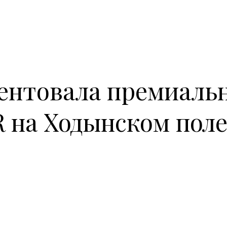
зентовала премиаль
R на Ходынском пол