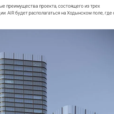
ые преимущества проекта, состоящего из трех
и. AIR будет располагаться на Ходынском поле, где