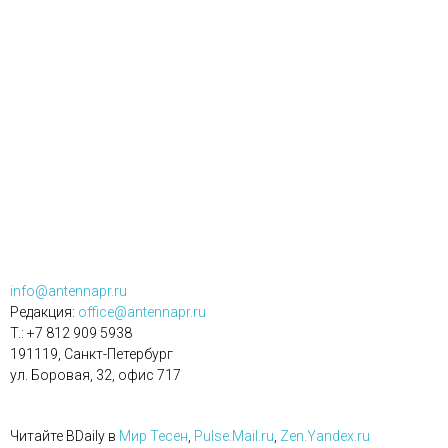
info@antennapr.ru
Редакция:
office@antennapr.ru
T.: +7 812 909 5938
191119, Санкт-Петербург
ул. Боровая, 32, офис 717
Читайте BDaily в
Мир Тесен
,
Pulse.Mail.ru
,
Zen.Yandex.ru