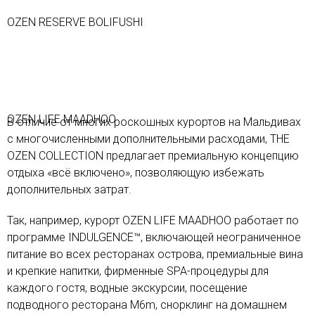
OZEN RESERVE BOLIFUSHI
OZEN LIFE MAADHOO
В отличие от многих роскошных курортов на Мальдивах
с многочисленными дополнительными расходами, THE
OZEN COLLECTION предлагает премиальную концепцию
отдыха «всё включено», позволяющую избежать
дополнительных затрат.
Так, например, курорт OZEN LIFE MAADHOO работает по
программе INDULGENCE™, включающей неограниченное
питание во всех ресторанах острова, премиальные вина
и крепкие напитки, фирменные SPA-процедуры для
каждого гостя, водные экскурсии, посещение
подводного ресторана M6m, снорклинг на домашнем