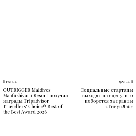
Навигация
РАНЕЕ
ДАЛЕЕ
OUTRIGGER Maldives
Социальные стартапы
Previous
N
по
Maafushivaru Resort получил
выходят на сцену: кто
post:
p
награды Tripadvisor
поборется за гранты
записям
Travellers’ Choice® Best of
«ТикунЛаб»
the Best Award 2026