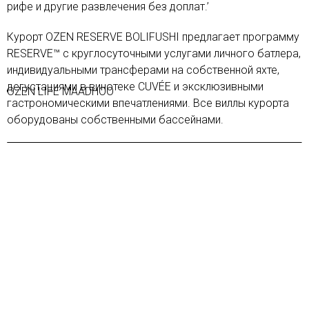
рифе и другие развлечения без доплат.’
Курорт OZEN RESERVE BOLIFUSHI предлагает программу
RESERVE™ с круглосуточными услугами личного батлера,
индивидуальными трансферами на собственной яхте,
дегустациями в винотеке CUVÉE и эксклюзивными
OZEN LIFE MAADHOO
гастрономическими впечатлениями. Все виллы курорта
оборудованы собственными бассейнами.