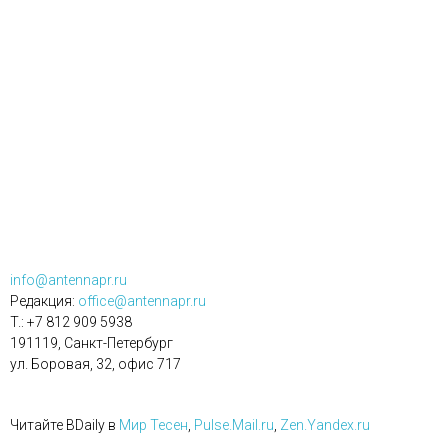
info@antennapr.ru
Редакция:
office@antennapr.ru
T.: +7 812 909 5938
191119, Санкт-Петербург
ул. Боровая, 32, офис 717
Читайте BDaily в
Мир Тесен
,
Pulse.Mail.ru
,
Zen.Yandex.ru