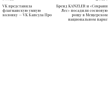
Навигация
VK представила
Бренд KANZLER и «Сохрани
Previous
N
по
флагманскую умную
Лес» посадили сосновую
post:
p
колонку — VK Капсула Про
рощу в Мещерском
записям
национальном парке