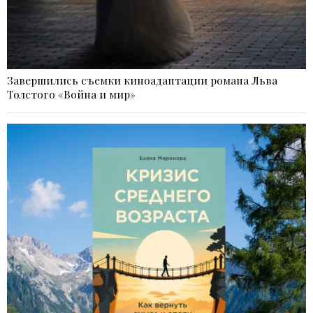
Завершились съемки киноадаптации романа Льва
Толстого «Война и мир»