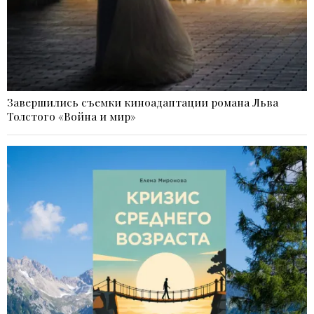
Завершились съемки киноадаптации романа Льва
Толстого «Война и мир»