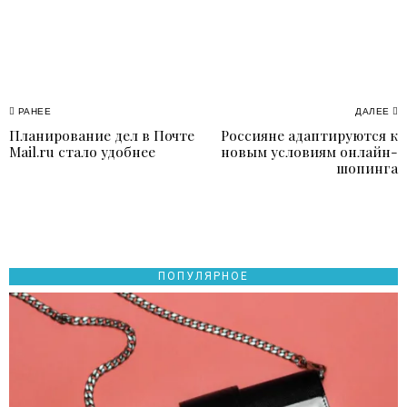
Навигация
РАНЕЕ
ДАЛЕЕ
Планирование дел в Почте
Россияне адаптируются к
Previous
N
по
Mail.ru стало удобнее
новым условиям онлайн-
post:
p
шопинга
записям
ПОПУЛЯРНОЕ