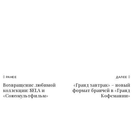
Навигация
РАНЕЕ
ДАЛЕЕ
Возвращение любимой
«Гранд завтрак» – новый
Previous
N
по
коллекции: SELA и
формат бранчей в «Гранд
post:
p
«Союзмультфильм»
Кофемании»
записям