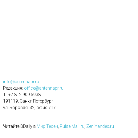
info@antennapr.ru
Редакция:
office@antennapr.ru
T.: +7 812 909 5938
191119, Санкт-Петербург
ул. Боровая, 32, офис 717
Читайте BDaily в
Мир Тесен
,
Pulse.Mail.ru
,
Zen.Yandex.ru