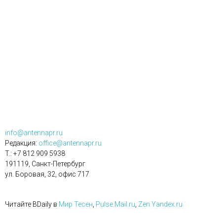
info@antennapr.ru
Редакция:
office@antennapr.ru
T.: +7 812 909 5938
191119, Санкт-Петербург
ул. Боровая, 32, офис 717
Читайте BDaily в
Мир Тесен
,
Pulse.Mail.ru
,
Zen.Yandex.ru