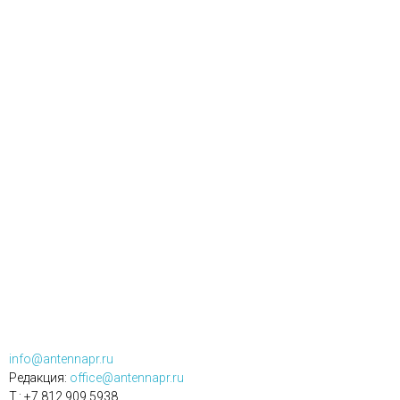
info@antennapr.ru
Редакция:
office@antennapr.ru
T.: +7 812 909 5938