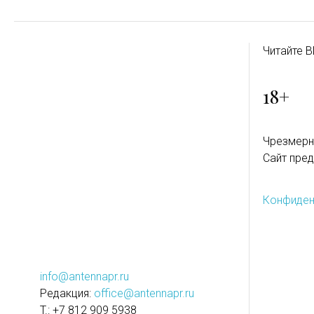
Читайте B
18+
Чрезмерн
Сайт пред
Конфиден
info@antennapr.ru
Редакция:
office@antennapr.ru
T.: +7 812 909 5938