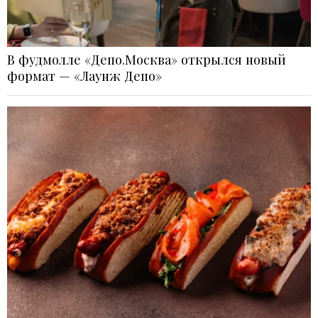
В фудмолле «Депо.Москва» открылся новый
формат — «Лаунж Депо»