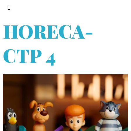
HORECA
-
СТР 4