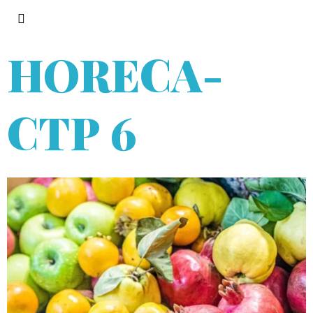
HORECA
-
СТР 6