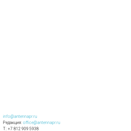
info@antennapr.ru
Редакция:
office@antennapr.ru
T.: +7 812 909 5938