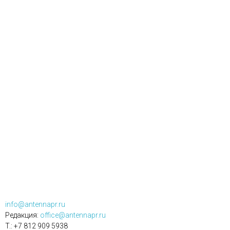
info@antennapr.ru
Редакция:
office@antennapr.ru
T.: +7 812 909 5938