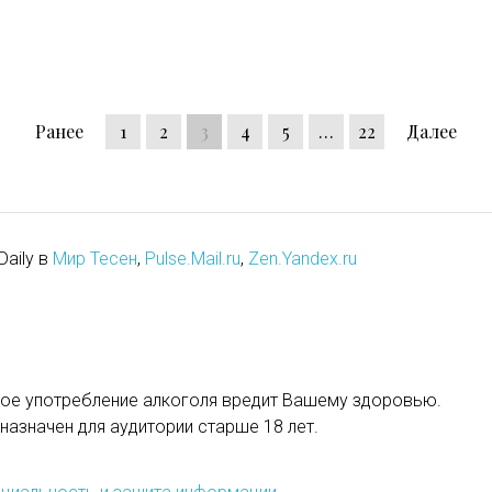
Ранее
1
2
3
4
5
…
22
Далее
Daily в
Мир Тесен
,
Pulse.Mail.ru
,
Zen.Yandex.ru
ое употребление алкоголя вредит Вашему здоровью.
назначен для аудитории старше 18 лет.